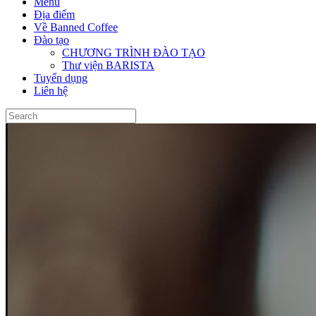
Menu
Địa điểm
Về Banned Coffee
Đào tạo
CHƯƠNG TRÌNH ĐÀO TẠO
Thư viện BARISTA
Tuyển dụng
Liên hệ