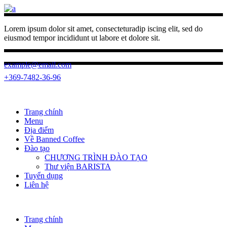
Lorem ipsum dolor sit amet, consecteturadip iscing elit, sed do
eiusmod tempor incididunt ut labore et dolore sit.
example@email.com
+369-7482-36-96
Trang chính
Menu
Địa điểm
Về Banned Coffee
Đào tạo
CHƯƠNG TRÌNH ĐÀO TẠO
Thư viện BARISTA
Tuyển dụng
Liên hệ
Trang chính