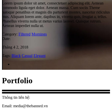
Lorem ipsum dolor sit amet, consectetuer adipiscing elit. Aenean
commodo ligula eget dolor. Aenean massa. Cum sociis Theme
natoque penatibus et magnis dis parturient montes, nascetur ridiculus
mus. Aliquam lorem ante, dapibus in, viverra quis, feugiat a, tellus.
Phasellus viverra nulla ut metus varius laoreet. Quisque rutrum.
Aenean imperdiet nulla ut.
Category:
Filtered
Mornings
Date:
Tháng 4 2, 2018
Tags:
Black
Casual
Elegant
Portfolio
Thông tin liên hệ:
Email: media@thebanned.vn